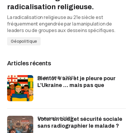
radicalisation religieuse.
La radicalisation religieuse au 21e siècle est
fréquemment engendrée par la manipulation de
leaders ou de groupes aux desseins spécifiques.
Géopolitique
Articles récents
24 novembre 2025
Bientôt 4 ans et je pleure pour
L’Ukraine … mais pas que
5 novembre 2025
Voter un budget sécurité sociale
sans radiographier le malade ?