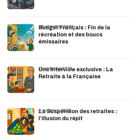
28 octobre 2025
Budget Français : Fin de la
récréation et des boucs
émissaires
15 octobre 2025
Une Interview exclusive : La
Retraite à la Française
8 octobre 2025
La Suspension des retraites :
l’illusion du répit