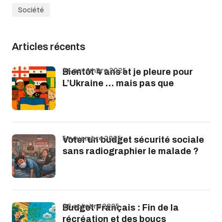
Société
Articles récents
24 novembre 2025
Bientôt 4 ans et je pleure pour
L’Ukraine … mais pas que
5 novembre 2025
Voter un budget sécurité sociale
sans radiographier le malade ?
28 octobre 2025
Budget Français : Fin de la
récréation et des boucs