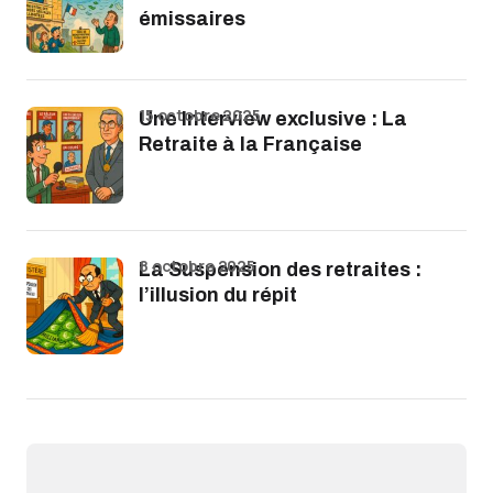
émissaires
15 octobre 2025
Une Interview exclusive : La
Retraite à la Française
8 octobre 2025
La Suspension des retraites :
l’illusion du répit