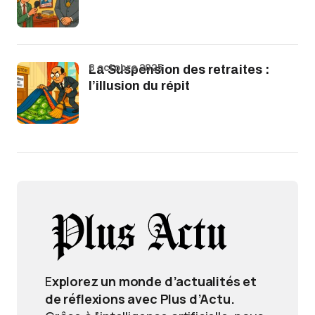
8 octobre 2025
La Suspension des retraites :
l’illusion du répit
E
xplorez un monde d’actualités et
de réflexions avec Plus d’Actu.