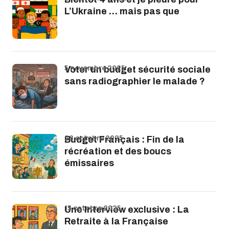
L’Ukraine … mais pas que
5 novembre 2025
Voter un budget sécurité sociale
sans radiographier le malade ?
28 octobre 2025
Budget Français : Fin de la
récréation et des boucs
émissaires
15 octobre 2025
Une Interview exclusive : La
Retraite à la Française