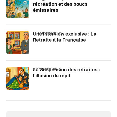
récréation et des boucs
émissaires
15 octobre 2025
Une Interview exclusive : La
Retraite à la Française
8 octobre 2025
La Suspension des retraites :
l’illusion du répit