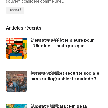
souvent considéré comme une…
Société
Articles récents
24 novembre 2025
Bientôt 4 ans et je pleure pour
L’Ukraine … mais pas que
5 novembre 2025
Voter un budget sécurité sociale
sans radiographier le malade ?
28 octobre 2025
Budget Français : Fin de la