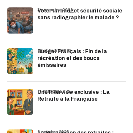
5 novembre 2025
Voter un budget sécurité sociale
sans radiographier le malade ?
28 octobre 2025
Budget Français : Fin de la
récréation et des boucs
émissaires
15 octobre 2025
Une Interview exclusive : La
Retraite à la Française
8 octobre 2025
La Suspension des retraites :