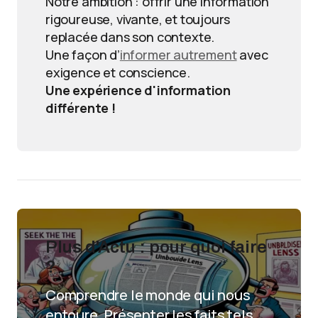
Notre ambition : offrir une information
rigoureuse, vivante, et toujours
replacée dans son contexte.
Une façon d’
informer autrement
avec
exigence et conscience.
Une expérience d'information
différente !
Plus d'Actu : pour quoi faire
?
Comprendre le monde qui nous
entoure. Présenter les faits tels