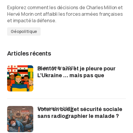
Explorez comment les décisions de Charles Millon et
Hervé Morin ont affaibli les forces armées françaises
et impacté la défense.
Géopolitique
Articles récents
24 novembre 2025
Bientôt 4 ans et je pleure pour
L’Ukraine … mais pas que
5 novembre 2025
Voter un budget sécurité sociale
sans radiographier le malade ?