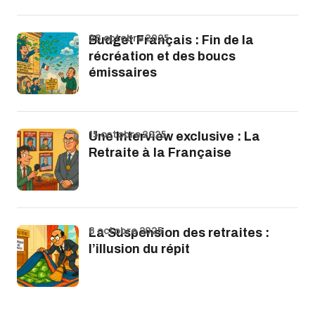
28 octobre 2025
Budget Français : Fin de la
récréation et des boucs
émissaires
15 octobre 2025
Une Interview exclusive : La
Retraite à la Française
8 octobre 2025
La Suspension des retraites :
l’illusion du répit