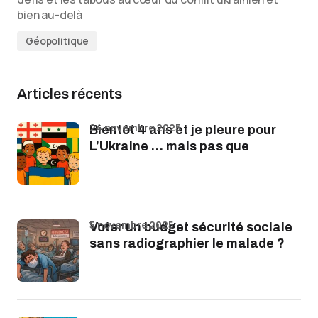
bien au-delà
Géopolitique
Articles récents
24 novembre 2025
Bientôt 4 ans et je pleure pour
L’Ukraine … mais pas que
5 novembre 2025
Voter un budget sécurité sociale
sans radiographier le malade ?