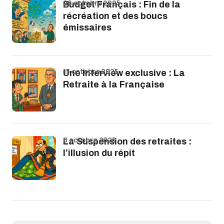
28 octobre 2025
Budget Français : Fin de la
récréation et des boucs
émissaires
15 octobre 2025
Une Interview exclusive : La
Retraite à la Française
8 octobre 2025
La Suspension des retraites :
l’illusion du répit