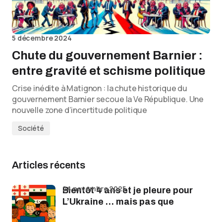
5 décembre 2024
Chute du gouvernement Barnier :
entre gravité et schisme politique
Crise inédite à Matignon : la chute historique du
gouvernement Barnier secoue la Ve République. Une
nouvelle zone d’incertitude politique
Société
Articles récents
24 novembre 2025
Bientôt 4 ans et je pleure pour
L’Ukraine … mais pas que