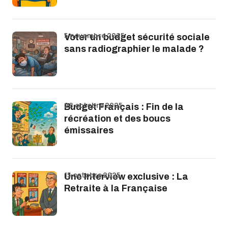
5 novembre 2025
Voter un budget sécurité sociale
sans radiographier le malade ?
28 octobre 2025
Budget Français : Fin de la
récréation et des boucs
émissaires
15 octobre 2025
Une Interview exclusive : La
Retraite à la Française