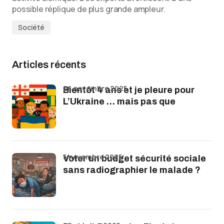
possible réplique de plus grande ampleur.
Société
Articles récents
24 novembre 2025
Bientôt 4 ans et je pleure pour
L’Ukraine … mais pas que
5 novembre 2025
Voter un budget sécurité sociale
sans radiographier le malade ?