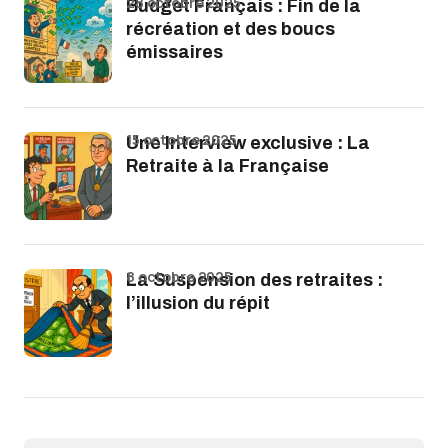
28 octobre 2025
Budget Français : Fin de la
récréation et des boucs
émissaires
15 octobre 2025
Une Interview exclusive : La
Retraite à la Française
8 octobre 2025
La Suspension des retraites :
l’illusion du répit