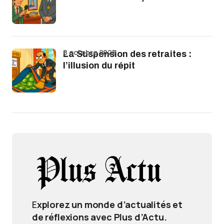
8 octobre 2025
La Suspension des retraites :
l’illusion du répit
E
xplorez un monde d’actualités et
de réflexions avec Plus d’Actu.