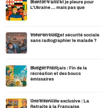
24 novembre 2025
Bientôt 4 ans et je pleure pour
L’Ukraine … mais pas que
5 novembre 2025
Voter un budget sécurité sociale
sans radiographier le malade ?
28 octobre 2025
Budget Français : Fin de la
récréation et des boucs
émissaires
15 octobre 2025
Une Interview exclusive : La
Retraite à la Française